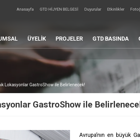
Anasayfa
GTD HİJYEN BELGESİ
Duyurular
Etkinlikler
Fotoğ
UMSAL
ÜYELİK
PROJELER
GTD BASINDA
k Lokasyonlar GastroShow ile Belirlenecek!
yonlar GastroShow ile Belirlenece
Avrupa’nın en büyük Ga