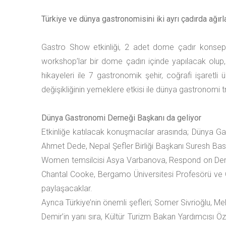
Türkiye ve dünya gastronomisini iki ayrı çadırda ağır
Gastro Show etkinliği, 2 adet dome çadır konsepti 
workshop’lar bir dome çadırı içinde yapılacak olup, d
hikayeleri ile 7 gastronomik şehir, coğrafi işaretli
değişikliğinin yemeklere etkisi ile dünya gastronomi 
Dünya Gastronomi Derneği Başkanı da geliyor
Etkinliğe katılacak konuşmacılar arasında; Dünya Gas
Ahmet Dede, Nepal Şefler Birliği Başkanı Suresh Basne
Women temsilcisi Asya Varbanova, Respond on Dema
Chantal Cooke, Bergamo Üniversitesi Profesörü ve Gıd
paylaşacaklar.
Ayrıca Türkiye’nin önemli şefleri; Somer Sivrioğlu,
Demir’in yanı sıra, Kültür Turizm Bakan Yardımcıs