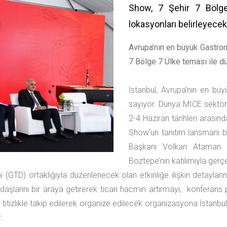
Show, 7 Şehir 7 Bölge
lokasyonları belirleyecek
Avrupa’nın en büyük Gastron
7 Bölge 7 Ülke teması ile d
İstanbul, Avrupa’nın en bü
sayıyor. Dünya MICE sektörü
2-4 Haziran tarihleri arası
Show’un tanıtım lansmanı
Başkanı Volkan Ataman 
Boztepe’nin katılımıyla gerçe
TD) ortaklığıyla düzenlenecek olan etkinliğe ilişkin detayların
daşlarını bir araya getirerek ticari hacmin artırmayı, konferans pr
nin titizlikle takip edilerek organize edilecek organizasyona İstan
.