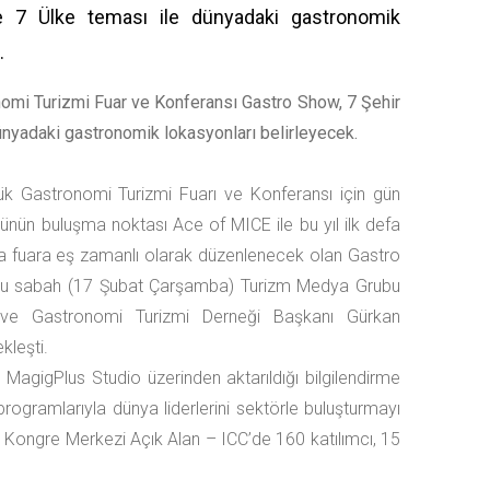
 7 Ülke teması ile dünyadaki gastronomik
.
omi Turizmi Fuar ve Konferansı Gastro Show, 7 Şehir
ünyadaki gastronomik lokasyonları belirleyecek.
yük Gastronomi Turizmi Fuarı ve Konferansı için gün
nün buluşma noktası Ace of MICE ile bu yıl ilk defa
nda fuara eş zamanlı olarak düzenlenecek olan Gastro
 bu sabah (17 Şubat Çarşamba) Turizm Medya Grubu
ve Gastronomi Turizmi Derneği Başkanı Gürkan
kleşti.
 MagigPlus Studio üzerinden aktarıldığı bilgilendirme
ogramlarıyla dünya liderlerini sektörle buluşturmayı
bul Kongre Merkezi Açık Alan – ICC’de 160 katılımcı, 15