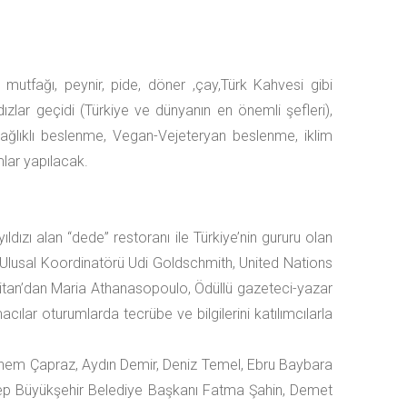
mutfağı, peynir, pide, döner ,çay,Türk Kahvesi gibi
r geçidi (Türkiye ve dünyanın en önemli şefleri),
̆ı, sağlıklı beslenme, Vegan-Vejeteryan beslenme, iklim
mlar yapılacak.
ızı alan “dede” restoranı ile Türkiye’nin gururu olan
 Ulusal Koordinatörü Udi Goldschmith, United Nations
an’dan Maria Athanasopoulo, Ödüllü gazeteci-yazar
lar oturumlarda tecrübe ve bilgilerini katılımcılarla
Sinem Çapraz, Aydın Demir, Deniz Temel, Ebru Baybara
tep Büyükşehir Belediye Başkanı Fatma Şahin, Demet