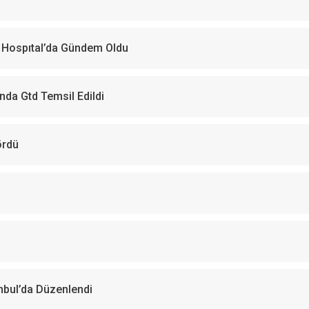
l Hospıtal’da Gündem Oldu
nda Gtd Temsil Edildi
ördü
nbul’da Düzenlendi