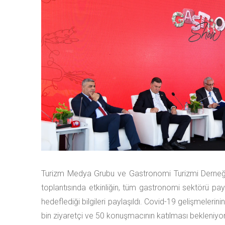
Turizm Medya Grubu ve Gastronomi Turizmi Derneği (G
toplantısında etkinliğin, tüm gastronomi sektörü pay
hedeflediği bilgileri paylaşıldı. Covid-19 gelişmeleri
bin ziyaretçi ve 50 konuşmacının katılması bekleniyor