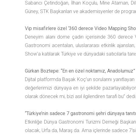
Sabancı Çetindoğan, İlhan Koçulu, Mine Ataman, Dil
Güney, STK Başkanları ve akademisyenler de program
Vip misafirlere özel ‘360 derece Video Mapping Sh
Deneyim alanı dome çadırı içerisinde 360 derece
Gastronomi acentaları, uluslararası etkinlik ajansları
Show’a katılarak Türkiye ve dünyadaki satıcılarla tanı
Gürkan Boztepe: “En en özel noktamız, Anadolumuz”
Dijital platformda Başak Koç’un sorularını yanıtlay
değerlerimizi dünyaya en iyi şekilde pazarlayabil
olarak dönecek mi, bizi asıl ilgilendiren tarafı bu” dedi
“Türkiye’nin sadece 7 gastronomi şehri dünyaya tanıt
Etkinliğe Dünya Gastronomi Turizmi Derneği Başkanı
olacak, Urfa da, Maraş da. Ama içlerinde sadece 7’si