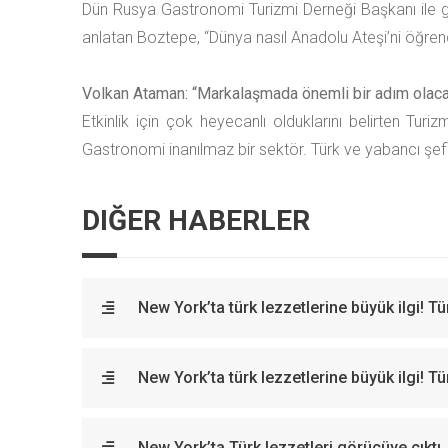
Dün Rusya Gastronomi Turizmi Derneği Başkanı ile gör
anlatan Boztepe, “Dünya nasıl Anadolu Ateşi’ni öğrendi
Volkan Ataman: “Markalaşmada önemli bir adım olac
Etkinlik için çok heyecanlı olduklarını belirten Tu
Gastronomi inanılmaz bir sektör. Türk ve yabancı şe
DIĞER HABERLER
New York’ta türk lezzetlerine büyük ilgi! 
New York’ta türk lezzetlerine büyük ilgi! 
New York’ta Türk lezzetleri görücüye çıktı