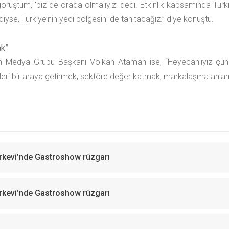
üştüm, ‘biz de orada olmalıyız’ dedi. Etkinlik kapsamında Türkiy
yse, Türkiye’nin yedi bölgesini de tanıtacağız.” diye konuştu.
ak”
rizm Medya Grubu Başkanı Volkan Ataman ise, “Heyecanlıyız çünkü
fleri bir araya getirmek, sektöre değer katmak, markalaşma anlam
Türkevi’nde Gastroshow rüzgarı
Türkevi’nde Gastroshow rüzgarı