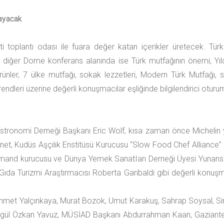
layacak
toplantı odası ile fuara değer katan içerikler üretecek. Türk 
iğer Dome konferans alanında ise Türk mutfağının önemi, Yıldızla
 ürünler, 7 ülke mutfağı, sokak lezzetleri, Modern Türk Mutfag
trendleri üzerine değerli konuşmacılar eşliğinde bilgilendirici oturu
tronomi Derneği Başkanı Eric Wolf, kısa zaman önce Michelin yıld
t, Kudüs Aşçılık Enstitüsü Kurucusu “Slow Food Chef Alliance”
nd kurucusu ve Dünya Yemek SanatIarı Derneği Üyesi Yunansit
a Turizmi Araştırmacısı Roberta Garibaldi gibi değerli konuşmacı
 Mehmet Yalçınkaya, Murat Bozok, Umut Karakuş, Sahrap Soysal, 
ı Özgül Özkan Yavuz, MÜSİAD Başkanı Abdurrahman Kaan, Gazian