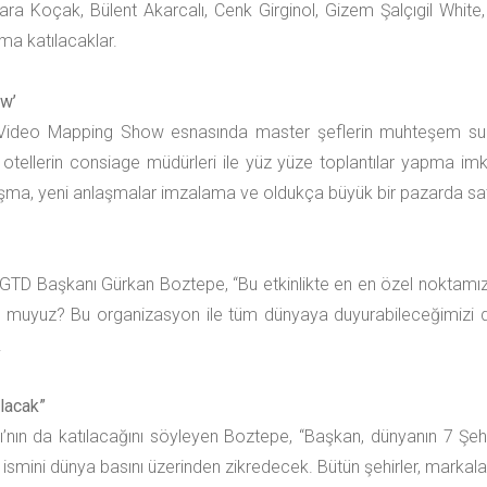
ara Koçak, Bülent Akarcalı, Cenk Girginol, Gizem Şalçıgil White
a katılacaklar.
ow’
 Video Mapping Show esnasında master şeflerin muhteşem su
, otellerin consiage müdürleri ile yüz yüze toplantılar yapma im
şma, yeni anlaşmalar imzalama ve oldukça büyük bir pazarda satı
an GTD Başkanı Gürkan Boztepe, “Bu etkinlikte en en özel noktam
iyor muyuz? Bu organizasyon ile tüm dünyaya duyurabileceğimizi
.
ılacak”
’nın da katılacağını söyleyen Boztepe, “Başkan, dünyanın 7 Şehi
 ismini dünya basını üzerinden zikredecek. Bütün şehirler, markal